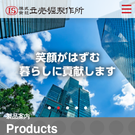
Skip
to
content
製品案内
Products