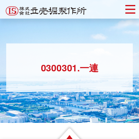
Skip
to
content
0300301.一連