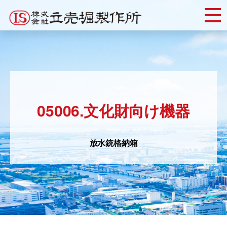
Skip
to
content
05006.文化財向け機器
放水銃格納箱