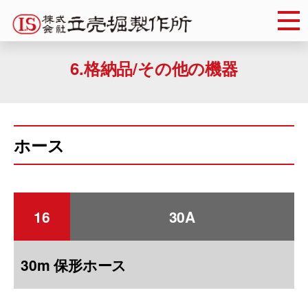
Skip
to
content
6.格納品/その他の機器
ホース
16
30A
30m 保形ホース