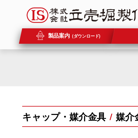
Skip
to
content
製品案内
(ダウンロード)
キャップ・媒介金具
媒介