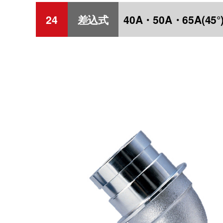
24
差込式
40A・50A・65A(45°