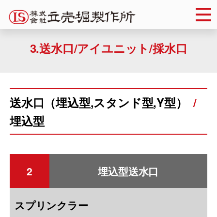
Skip
to
content
3.送水口/アイユニット/採水口
送水口（埋込型,スタンド型,Y型）
埋込型
2
埋込型送水口
スプリンクラー