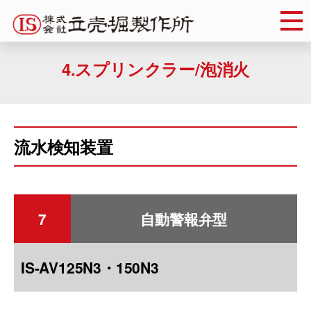
Skip
to
content
4.スプリンクラー/泡消火
流水検知装置
7
自動警報弁型
IS-AV125N3・150N3