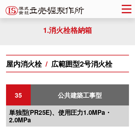
Skip
to
content
1.消火栓格納箱
屋内消火栓
広範囲型2号消火栓
35
公共建築工事型
単独型(PR25E)、使用圧力1.0MPa・
2.0MPa